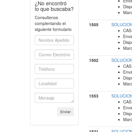
Enva
¿No encontró
Disp
lo que buscaba?
Marc
Consultenos
complentando el
1505
SOLUCION 
siguiente formulario
CAS 
Enva
Disp
Marc
1502
SOLUCION 
CAS 
Enva
Disp
Marc
1553
SOLUCION 
CAS 
Enva
Enviar
Disp
Marc
1521
SOLUCION 