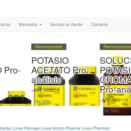
 Farma
Mercados
Servicio al cliente
Contacto
Reincorporado
Nuevo
O
SOLUCION
ACIDO
 Pro-
POTASIO
FLUOR
CROMATO 5%
48% Pro
Pro-análisis
(ACS)
>ART 1572110
>ART 1252110
Ver Más
Ver Más
harlau
Línea Panreac
Línea Kirsch-Pharma
Línea Pharmco