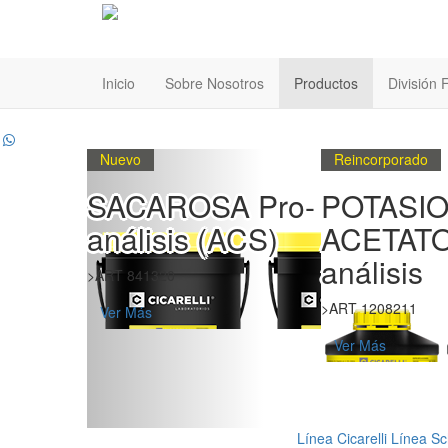
Inicio
Sobre Nosotros
Productos
División
Reincorporado
Reincorporado
 Pro-
POTASIO
POTASI
ACS)
ACETATO Pro-
ACETATO
análisis
análisis
>ART 1208211
>ART 1208214
Ver Más
Ver Más
Línea Cicarelli
Línea Sc