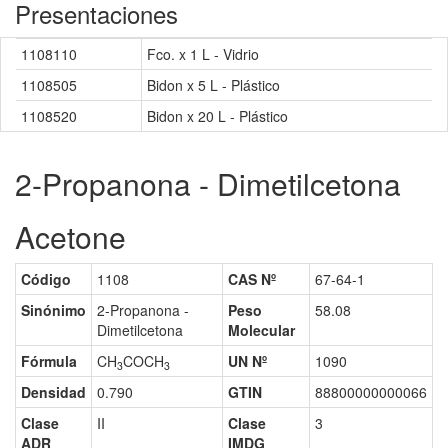
Presentaciones
1108110
Fco. x 1 L - Vidrio
1108505
Bidon x 5 L - Plástico
1108520
Bidon x 20 L - Plástico
2-Propanona - Dimetilcetona
Acetone
Código
1108
CAS Nº
67-64-1
Sinónimo
2-Propanona -
Peso
58.08
Dimetilcetona
Molecular
Fórmula
CH
COCH
UN Nº
1090
3
3
Densidad
0.790
GTIN
88800000000066
Clase
II
Clase
3
ADR
IMDG