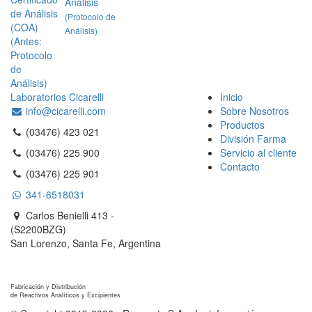
Análisis
(Protocolo de
Análisis)
Laboratorios Cicarelli
Inicio
info@cicarelli.com
Sobre Nosotros
Productos
(03476) 423 021
División Farma
(03476) 225 900
Servicio al cliente
Contacto
(03476) 225 901
341-6518031
Carlos Benielli 413 -
(S2200BZG)
San Lorenzo, Santa Fe, Argentina
Reagents S.A.
Fabricación y Distribución
de Reactivos Analíticos y Excipientes