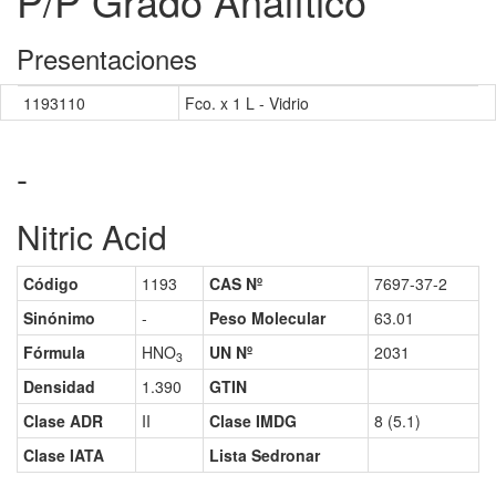
P/P Grado Analítico
Presentaciones
1193110
Fco. x 1 L - Vidrio
-
Nitric Acid
Código
1193
CAS Nº
7697-37-2
Sinónimo
-
Peso Molecular
63.01
Fórmula
HNO
UN Nº
2031
3
Densidad
1.390
GTIN
Clase ADR
II
Clase IMDG
8 (5.1)
Clase IATA
Lista Sedronar