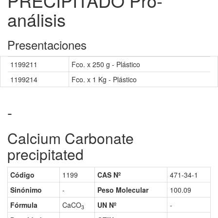
PRECIPITADO Pro-
análisis
Presentaciones
1199211
Fco. x 250 g - Plástico
1199214
Fco. x 1 Kg - Plástico
-
Calcium Carbonate
precipitated
Código
1199
CAS Nº
471-34-1
Sinónimo
-
Peso Molecular
100.09
Fórmula
CaCO
UN Nº
-
3