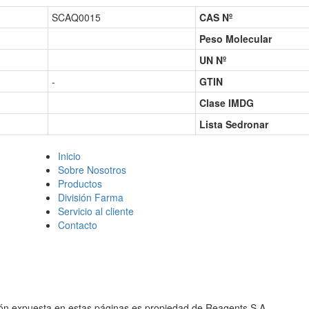
SCAQ0015
CAS Nº
Peso Molecular
UN Nº
-
GTIN
Clase IMDG
Lista Sedronar
Inicio
Sobre Nosotros
Productos
División Farma
Servicio al cliente
Contacto
ión expuesta en estas páginas es propiedad de Reagents S.A.