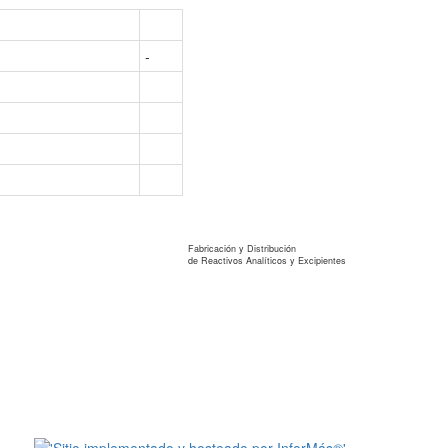
-
Reagents S.A.
Fabricación y Distribución
de Reactivos Analíticos y Excipientes