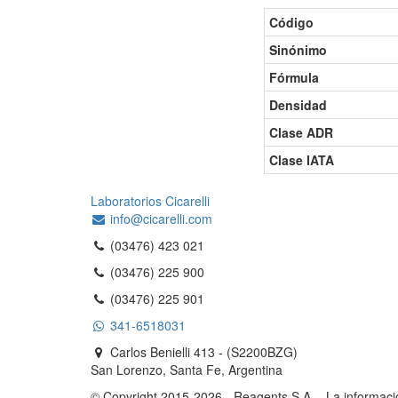
Código
Sinónimo
Fórmula
Densidad
Clase ADR
Clase IATA
Laboratorios Cicarelli
info@cicarelli.com
(03476) 423 021
(03476) 225 900
(03476) 225 901
341-6518031
Carlos Benielli 413 - (S2200BZG)
San Lorenzo, Santa Fe, Argentina
© Copyright 2015-2026 - Reagents S.A. - La informac