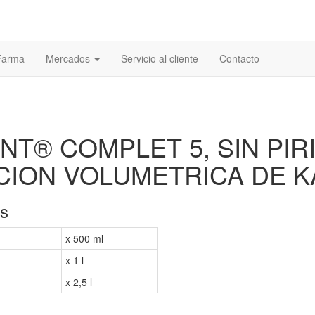
 Farma
Mercados
Servicio al cliente
Contacto
T® COMPLET 5, SIN PIRI
CION VOLUMETRICA DE K
es
x 500 ml
x 1 l
x 2,5 l