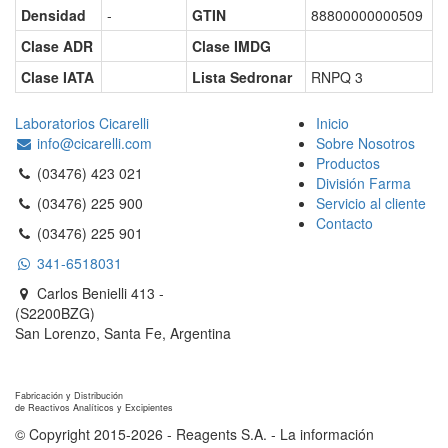
Densidad
-
GTIN
88800000000509
Clase ADR
Clase IMDG
Clase IATA
Lista Sedronar
RNPQ 3
Laboratorios Cicarelli
Inicio
info@cicarelli.com
Sobre Nosotros
Productos
(03476) 423 021
División Farma
(03476) 225 900
Servicio al cliente
Contacto
(03476) 225 901
341-6518031
Carlos Benielli 413 -
(S2200BZG)
San Lorenzo, Santa Fe, Argentina
Reagents S.A.
Fabricación y Distribución
de Reactivos Analíticos y Excipientes
© Copyright 2015-2026 - Reagents S.A. - La información