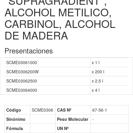
"SUPRAGRADIENT",
ALCOHOL METILICO,
CARBINOL, ALCOHOL
DE MADERA
Presentaciones
SCME03061000
x 1 l
SCME0306200W
x 200 l
SCME03062500
x 2,5 l
SCME03064000
x 4 l
Código
SCME0306
CAS Nº
67-56-1
Sinónimo
Peso Molecular
-
Fórmula
UN Nº