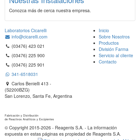
Conozca más de cerca nuestra empresa.
Laboratorios Cicarelli
Inicio
info@cicarelli.com
Sobre Nosotros
Productos
(03476) 423 021
División Farma
(03476) 225 900
Servicio al cliente
Contacto
(03476) 225 901
341-6518031
Carlos Benielli 413 -
(S2200BZG)
San Lorenzo, Santa Fe, Argentina
Reagents S.A.
Fabricación y Distribución
de Reactivos Analíticos y Excipientes
© Copyright 2015-2026 - Reagents S.A. - La información
expuesta en estas páginas es propiedad de Reagents S.A.