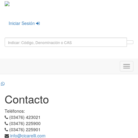
Iniciar Sesión
Toggl
navig
Contacto
Teléfonos:
(03476) 423021
(03476) 225900
(03476) 225901
info@cicarelli.com