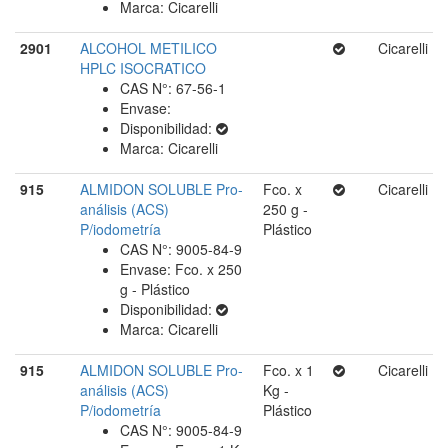
Marca: Cicarelli
2901
ALCOHOL METILICO
Cicarelli
HPLC ISOCRATICO
CAS N°: 67-56-1
Envase:
Disponibilidad:
Marca: Cicarelli
915
ALMIDON SOLUBLE Pro-
Fco. x
Cicarelli
análisis (ACS)
250 g -
P/iodometría
Plástico
CAS N°: 9005-84-9
Envase: Fco. x 250
g - Plástico
Disponibilidad:
Marca: Cicarelli
915
ALMIDON SOLUBLE Pro-
Fco. x 1
Cicarelli
análisis (ACS)
Kg -
P/iodometría
Plástico
CAS N°: 9005-84-9