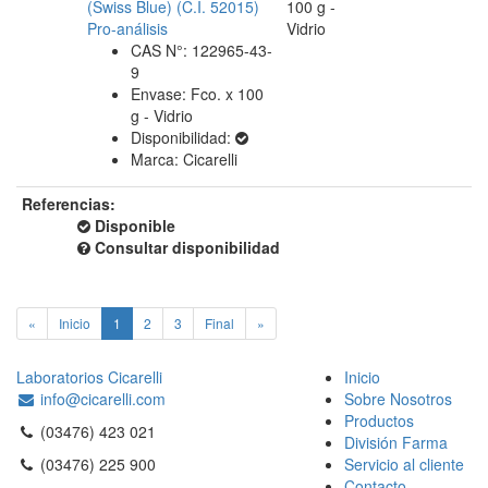
(Swiss Blue) (C.I. 52015)
100 g -
Pro-análisis
Vidrio
CAS N°: 122965-43-
9
Envase: Fco. x 100
g - Vidrio
Disponibilidad:
Marca: Cicarelli
Referencias:
Disponible
Consultar disponibilidad
«
Inicio
1
2
3
Final
»
Laboratorios Cicarelli
Inicio
info@cicarelli.com
Sobre Nosotros
Productos
(03476) 423 021
División Farma
(03476) 225 900
Servicio al cliente
Contacto