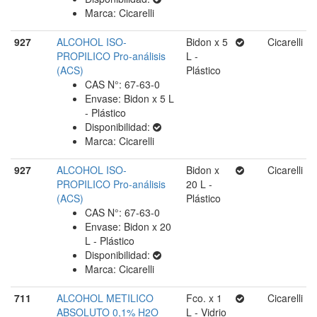
Marca: Cicarelli
927
ALCOHOL ISO-
Bidon x 5
Cicarelli
PROPILICO Pro-análisis
L -
(ACS)
Plástico
CAS N°: 67-63-0
Envase: Bidon x 5 L
- Plástico
Disponibilidad:
Marca: Cicarelli
927
ALCOHOL ISO-
Bidon x
Cicarelli
PROPILICO Pro-análisis
20 L -
(ACS)
Plástico
CAS N°: 67-63-0
Envase: Bidon x 20
L - Plástico
Disponibilidad:
Marca: Cicarelli
711
ALCOHOL METILICO
Fco. x 1
Cicarelli
ABSOLUTO 0,1% H2O
L - Vidrio