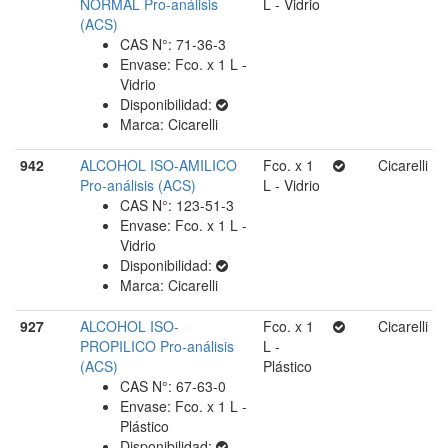
NORMAL Pro-análisis
L - Vidrio
(ACS)
CAS N°: 71-36-3
Envase: Fco. x 1 L -
Vidrio
Disponibilidad:
Marca: Cicarelli
942
ALCOHOL ISO-AMILICO
Fco. x 1
Cicarelli
Pro-análisis (ACS)
L - Vidrio
CAS N°: 123-51-3
Envase: Fco. x 1 L -
Vidrio
Disponibilidad:
Marca: Cicarelli
927
ALCOHOL ISO-
Fco. x 1
Cicarelli
PROPILICO Pro-análisis
L -
(ACS)
Plástico
CAS N°: 67-63-0
Envase: Fco. x 1 L -
Plástico
Disponibilidad: