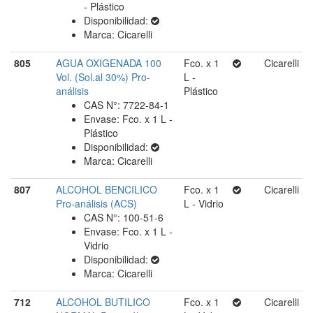
- Plástico
Disponibilidad:
Marca: Cicarelli
805
AGUA OXIGENADA 100
Fco. x 1
Cicarelli
Vol. (Sol.al 30%) Pro-
L -
análisis
Plástico
CAS N°: 7722-84-1
Envase: Fco. x 1 L -
Plástico
Disponibilidad:
Marca: Cicarelli
807
ALCOHOL BENCILICO
Fco. x 1
Cicarelli
Pro-análisis (ACS)
L - Vidrio
CAS N°: 100-51-6
Envase: Fco. x 1 L -
Vidrio
Disponibilidad:
Marca: Cicarelli
712
ALCOHOL BUTILICO
Fco. x 1
Cicarelli