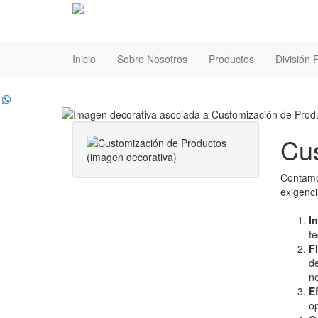
Inicio
Sobre Nosotros
Productos
División
Cus
Contamo
exigenci
I
te
Fl
de
n
E
op