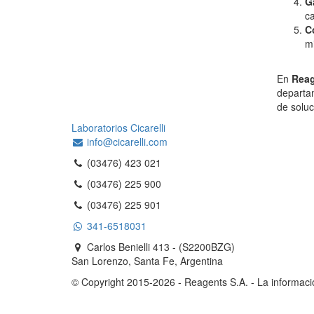
G
ca
C
mi
En
Reag
departam
de soluc
Laboratorios Cicarelli
info@cicarelli.com
(03476) 423 021
(03476) 225 900
(03476) 225 901
341-6518031
Carlos Benielli 413 - (S2200BZG)
San Lorenzo, Santa Fe, Argentina
© Copyright 2015-2026 - Reagents S.A. - La informac