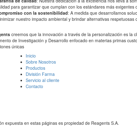
arantía de calidad
: Nuestra dedicación a la excelencia nos lleva a so
lidad para garantizar que cumplan con los estándares más exigentes de
ompromiso con la sostenibilidad
: A medida que desarrollamos solu
nimizar nuestro impacto ambiental y brindar alternativas respetuosas 
ents
creemos que la innovación a través de la personalización es la cl
ento de Investigación y Desarrollo enfocado en materias primas custo
iones únicas
Inicio
Sobre Nosotros
Productos
División Farma
Servicio al cliente
Contacto
ión expuesta en estas páginas es propiedad de Reagents S.A.