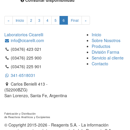
«
Inicio
2
3
4
5
6
Final
»
Laboratorios Cicarelli
Inicio
info@cicarelli.com
Sobre Nosotros
Productos
(03476) 423 021
División Farma
(03476) 225 900
Servicio al cliente
Contacto
(03476) 225 901
341-6518031
Carlos Benielli 413 -
(S2200BZG)
San Lorenzo, Santa Fe, Argentina
Reagents S.A.
Fabricación y Distribución
de Reactivos Analíticos y Excipientes
© Copyright 2015-2026 - Reagents S.A. - La información