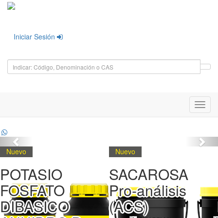
Iniciar Sesión
Toggl
navig
Nuevo
Nuevo
POTASIO
SACAROSA
FOSFATO
Pro-análisis
DIBASICO
(ACS)