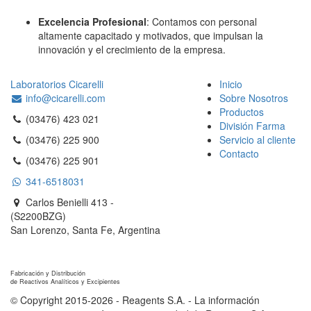
Excelencia Profesional
: Contamos con personal
altamente capacitado y motivados, que impulsan la
innovación y el crecimiento de la empresa.
Laboratorios Cicarelli
Inicio
info@cicarelli.com
Sobre Nosotros
Productos
(03476) 423 021
División Farma
(03476) 225 900
Servicio al cliente
Contacto
(03476) 225 901
341-6518031
Carlos Benielli 413 -
(S2200BZG)
San Lorenzo, Santa Fe, Argentina
Reagents S.A.
Fabricación y Distribución
de Reactivos Analíticos y Excipientes
© Copyright 2015-2026 - Reagents S.A. - La información