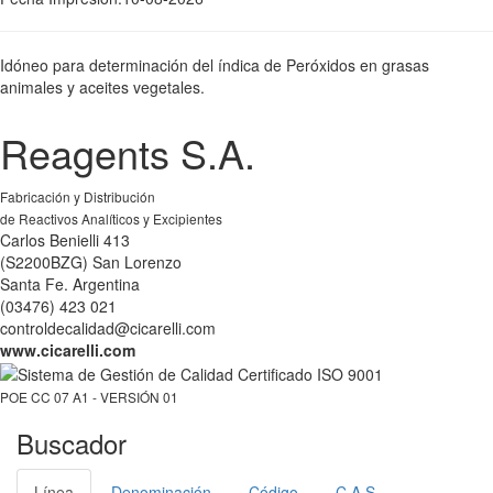
Idóneo para determinación del índica de Peróxidos en grasas
animales y aceites vegetales.
Reagents S.A.
Fabricación y Distribución
de Reactivos Analíticos y Excipientes
Carlos Benielli 413
(S2200BZG) San Lorenzo
Santa Fe. Argentina
(03476) 423 021
controldecalidad@cicarelli.com
www.cicarelli.com
POE CC 07 A1 - VERSIÓN 01
Buscador
Línea
Denominación
Código
C.A.S.