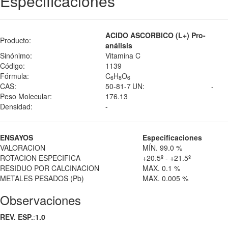
Especificaciones
ACIDO ASCORBICO (L+) Pro-
Producto:
análisis
Sinónimo:
Vitamina C
Código:
1139
Fórmula:
C
H
O
6
8
6
CAS:
50-81-7
UN:
-
Peso Molecular:
176.13
Densidad:
-
ENSAYOS
Especificaciones
VALORACION
MÍN. 99.0 %
ROTACION ESPECIFICA
+20.5º - +21.5º
RESIDUO POR CALCINACION
MAX. 0.1 %
METALES PESADOS (Pb)
MAX. 0.005 %
Observaciones
REV. ESP.
:
1.0