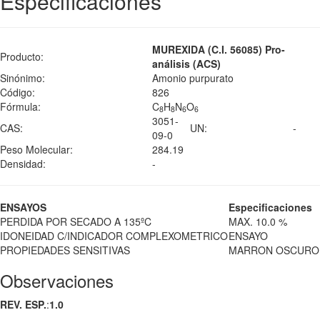
Especificaciones
MUREXIDA (C.I. 56085) Pro-
Producto:
análisis (ACS)
Sinónimo:
Amonio purpurato
Código:
826
Fórmula:
C
H
N
O
8
8
6
6
3051-
CAS:
UN:
-
09-0
Peso Molecular:
284.19
Densidad:
-
ENSAYOS
Especificaciones
PERDIDA POR SECADO A 135ºC
MAX. 10.0 %
IDONEIDAD C/INDICADOR COMPLEXOMETRICO
ENSAYO
PROPIEDADES SENSITIVAS
MARRON OSCURO
Observaciones
REV. ESP.
:
1.0