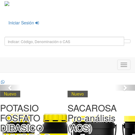
Iniciar Sesión
Toggl
navig
Nuevo
Nuevo
POTASIO
SACAROSA
FOSFATO
Pro-análisis
DIBASICO
(ACS)