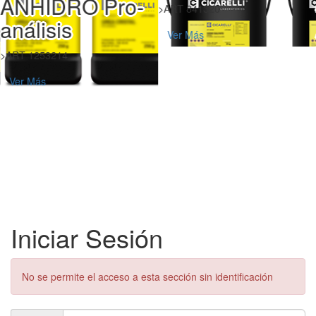
ANHIDRO Pro-
>ART 841320
análisis
Ver Más
>ART 1253214
Ver Más
Iniciar Sesión
No se permite el acceso a esta sección sin identificación