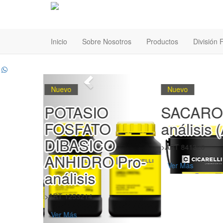
Inicio
Sobre Nosotros
Productos
División
Nuevo
Nuevo
POTASIO
SACAROS
FOSFATO
análisis 
DIBASICO
>ART 841320
Pro-
ANHIDRO Pro-
Ver Más
análisis
>ART 1253214
Ver Más