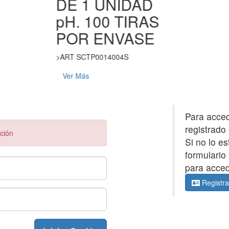
DE 1 UNIDAD
pH. 100 TIRAS
POR ENVASE
>ART SCTP0014004S
Ver Más
Para acced
registrado 
ación
Si no lo e
formulario
para acced
Registra