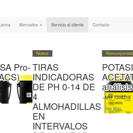
 Farma
Mercados
Servicio al cliente
Contacto
Nuevo
Reincorporado
A Pro-
TIRAS
POTAS
(ACS)
INDICADORAS
ACETAT
DE PH 0-14 DE
análisis
4
>ART 1208214
ALMOHADILLAS
Ver Más
EN
INTERVALOS